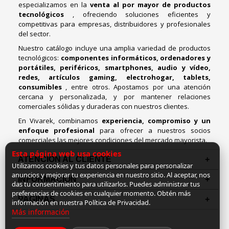
especializamos en la
venta al por mayor de productos
tecnológicos
, ofreciendo soluciones eficientes y
competitivas para empresas, distribuidores y profesionales
del sector.
Nuestro catálogo incluye una amplia variedad de productos
tecnológicos:
componentes informáticos, ordenadores y
portátiles, periféricos, smartphones, audio y vídeo,
redes, artículos gaming, electrohogar, tablets,
consumibles
, entre otros. Apostamos por una atención
cercana y personalizada, y por mantener relaciones
comerciales sólidas y duraderas con nuestros clientes.
En Vivarek, combinamos
experiencia, compromiso y un
enfoque profesional
para ofrecer a nuestros socios
comerciales las mejores condiciones del mercado mayorista.
Esta página web usa cookies
ATENCIÓN AL CLIENTE
Utilizamos cookies y tus datos personales para personalizar
anuncios y mejorar tu experiencia en nuestro sitio. Al aceptar, nos
INFORMACION
das tu consentimiento para utilizarlos. Puedes administrar tus
preferencias de cookies en cualquier momento. Obtén más
PAGINAS
información en nuestra Política de Privacidad.
Más información