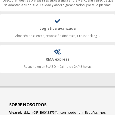
¡Descubre nuestras ofertas irresistibles! Entra ahora y encuentra precios que
se adaptan a tu bolsillo. Calidad y ahorro garantizados. ¡No te lo pierdas!
Logística avanzada
Almacén de clientes, reposición dinámica, Crossdocking ...
RMA express
Resuelto en un PLAZO máximo de 24/48 horas
SOBRE NOSOTROS
Vivarek S.L.
(CIF B90138751), con sede en España, nos