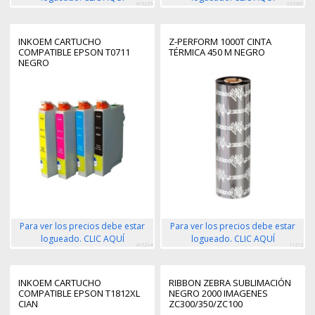
415225
333280
INKOEM CARTUCHO
Z-PERFORM 1000T CINTA
COMPATIBLE EPSON T0711
TÉRMICA 450 M NEGRO
NEGRO
Para ver los precios debe estar
Para ver los precios debe estar
logueado. CLIC AQUÍ
logueado. CLIC AQUÍ
415214
11312
INKOEM CARTUCHO
RIBBON ZEBRA SUBLIMACIÓN
COMPATIBLE EPSON T1812XL
NEGRO 2000 IMAGENES
CIAN
ZC300/350/ZC100