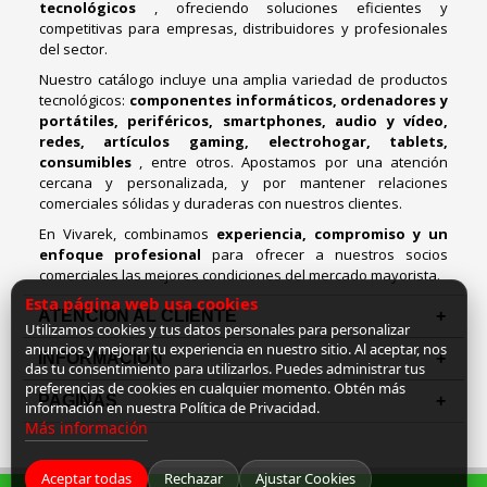
tecnológicos
, ofreciendo soluciones eficientes y
competitivas para empresas, distribuidores y profesionales
del sector.
Nuestro catálogo incluye una amplia variedad de productos
tecnológicos:
componentes informáticos, ordenadores y
portátiles, periféricos, smartphones, audio y vídeo,
redes, artículos gaming, electrohogar, tablets,
consumibles
, entre otros. Apostamos por una atención
cercana y personalizada, y por mantener relaciones
comerciales sólidas y duraderas con nuestros clientes.
En Vivarek, combinamos
experiencia, compromiso y un
enfoque profesional
para ofrecer a nuestros socios
comerciales las mejores condiciones del mercado mayorista.
Esta página web usa cookies
ATENCIÓN AL CLIENTE
Utilizamos cookies y tus datos personales para personalizar
anuncios y mejorar tu experiencia en nuestro sitio. Al aceptar, nos
INFORMACION
das tu consentimiento para utilizarlos. Puedes administrar tus
preferencias de cookies en cualquier momento. Obtén más
PAGINAS
información en nuestra Política de Privacidad.
Más información
Aceptar todas
Rechazar
Ajustar Cookies