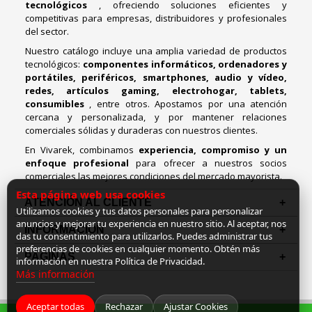
tecnológicos
, ofreciendo soluciones eficientes y
competitivas para empresas, distribuidores y profesionales
del sector.
Nuestro catálogo incluye una amplia variedad de productos
tecnológicos:
componentes informáticos, ordenadores y
portátiles, periféricos, smartphones, audio y vídeo,
redes, artículos gaming, electrohogar, tablets,
consumibles
, entre otros. Apostamos por una atención
cercana y personalizada, y por mantener relaciones
comerciales sólidas y duraderas con nuestros clientes.
En Vivarek, combinamos
experiencia, compromiso y un
enfoque profesional
para ofrecer a nuestros socios
comerciales las mejores condiciones del mercado mayorista.
Esta página web usa cookies
ATENCIÓN AL CLIENTE
Utilizamos cookies y tus datos personales para personalizar
anuncios y mejorar tu experiencia en nuestro sitio. Al aceptar, nos
INFORMACION
das tu consentimiento para utilizarlos. Puedes administrar tus
preferencias de cookies en cualquier momento. Obtén más
PAGINAS
información en nuestra Política de Privacidad.
Más información
Aceptar todas
Rechazar
Ajustar Cookies