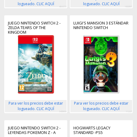
logueado. CLIC AQUÍ
logueado. CLIC AQUÍ
406671
160097
JUEGO NINTENDO SWITCH 2 -
LUIGI'S MANSION 3 ESTÁNDAR
ZELDA TEARS OF THE
NINTENDO SWITCH
KINGDOM
Para ver los precios debe estar
Para ver los precios debe estar
logueado. CLIC AQUÍ
logueado. CLIC AQUÍ
345866
11227
JUEGO NINTENDO SWITCH 2 -
HOGWARTS LEGACY
LEYENDAS POKEMON Z - A
STANDARD -PS5