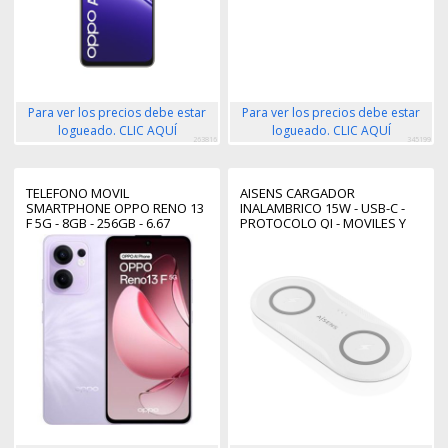
Para ver los precios debe estar
Para ver los precios debe estar
logueado. CLIC AQUÍ
logueado. CLIC AQUÍ
263816
345199
TELEFONO MOVIL
AISENS CARGADOR
SMARTPHONE OPPO RENO 13
INALAMBRICO 15W - USB-C -
F 5G - 8GB - 256GB - 6.67
PROTOCOLO QI - MOVILES Y
PULGADAS - PURPURA
AURICULARES - PROTECCION
CONTRA SOBRETENSION,
SOBRETEMPERATURA Y
SOBRECORRIENTE - COLOR
BLANCO