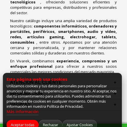
tecnológicos
, ofreciendo soluciones eficientes y
competitivas para empresas, distribuidores y profesionales
del sector.
Nuestro catálogo incluye una amplia variedad de productos
tecnológicos:
componentes informáticos, ordenadores y
portátiles, periféricos, smartphones, audio y vídeo,
redes, artículos gaming, electrohogar, tablets,
consumibles
, entre otros. Apostamos por una atención
cercana y personalizada, y por mantener relaciones
comerciales sólidas y duraderas con nuestros clientes.
En Vivarek, combinamos
experiencia, compromiso y un
enfoque profesional
para ofrecer a nuestros socios
comerciales las mejores condiciones del mercado mayorista.
Esta página web usa cookies
ATENCIÓN AL CLIENTE
Utilizamos cookies y tus datos personales para personalizar
anuncios y mejorar tu experiencia en nuestro sitio. Al aceptar, nos
INFORMACION
das tu consentimiento para utilizarlos. Puedes administrar tus
preferencias de cookies en cualquier momento. Obtén más
PAGINAS
información en nuestra Política de Privacidad.
Más información
Aceptar todas
Rechazar
Ajustar Cookies