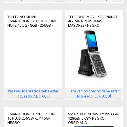
419480
421472
TELEFONO MOVIL
TELÉFONO MÓVIL SPC PRINCE
SMARTPHONE XIAOMI REDMI
4G PARA PERSONAS
NOTE 15 5G - 8GB - 256GB -
MAYORES/ NEGRO
6.77 PULGADAS - AZUL
Para ver los precios debe estar
Para ver los precios debe estar
logueado. CLIC AQUÍ
logueado. CLIC AQUÍ
424604
226042
SMARTPHONE APPLE IPHONE
SMARTPHONE VIVO Y19S 6GB/
16 PLUS 256GB/ 6.7"/ 5G/
128GB/ 6.68"/ NEGRO
NEGRO
OBSIDIANA