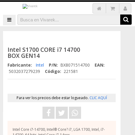
Intel S1700 CORE i7 14700
BOX GEN14
Fabricante:
Intel
P/N:
BX8071514700
EAN:
5032037279239
Código:
221581
Para ver los precios debe estar logueado.
CLIC AQUÍ
Intel Core i7-14700, Intel® Core? i7, LGA 1700, Intel, i7-
14700, 64 bits, Intel Core i7-14xxx