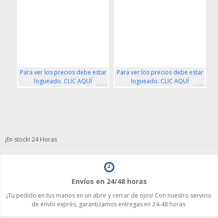
Para ver los precios debe estar
Para ver los precios debe estar
P
logueado. CLIC AQUÍ
logueado. CLIC AQUÍ
421552
116366
¡En stock! 24 Horas
Envíos en 24/48 horas
¡Tu pedido en tus manos en un abrir y cerrar de ojos! Con nuestro servicio
de envío exprés, garantizamos entregas en 24-48 horas