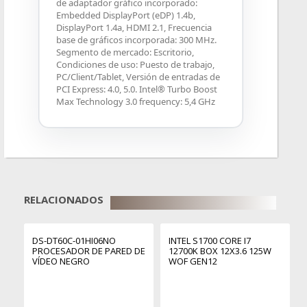
de adaptador gráfico incorporado:
Embedded DisplayPort (eDP) 1.4b,
DisplayPort 1.4a, HDMI 2.1, Frecuencia
base de gráficos incorporada: 300 MHz.
Segmento de mercado: Escritorio,
Condiciones de uso: Puesto de trabajo,
PC/Client/Tablet, Versión de entradas de
PCI Express: 4.0, 5.0. Intel® Turbo Boost
Max Technology 3.0 frequency: 5,4 GHz
RELACIONADOS
DS-DT60C-01HI06NO
INTEL S1700 CORE I7
PROCESADOR DE PARED DE
12700K BOX 12X3.6 125W
VÍDEO NEGRO
WOF GEN12