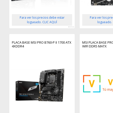
Para ver los precios debe estar
Para ver los pr
logueado. CLIC AQUÍ
logueado.
404104
PLACA BASE MSI PRO B760-P II 1700 ATX
MSI PLACA BASE PR
4XDDR4
WIFI DDR5 MATX