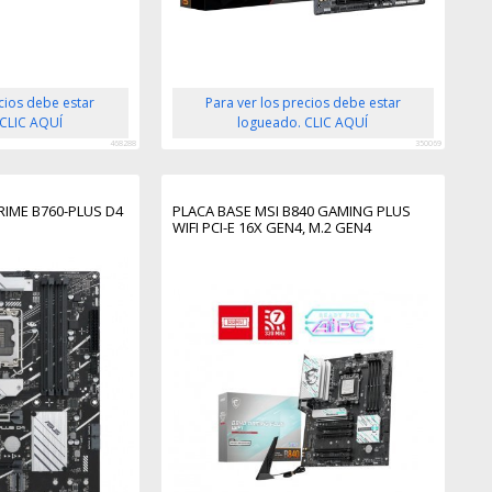
ecios debe estar
Para ver los precios debe estar
 CLIC AQUÍ
logueado. CLIC AQUÍ
468288
350069
RIME B760-PLUS D4
PLACA BASE MSI B840 GAMING PLUS
WIFI PCI-E 16X GEN4, M.2 GEN4