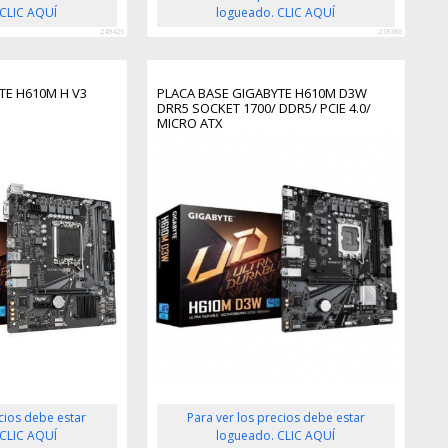
 CLIC AQUÍ
logueado. CLIC AQUÍ
249426
218386
TE H610M H V3
PLACA BASE GIGABYTE H610M D3W
DRR5 SOCKET 1700/ DDR5/ PCIE 4.0/
MICRO ATX
ecios debe estar
Para ver los precios debe estar
 CLIC AQUÍ
logueado. CLIC AQUÍ