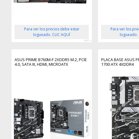
Para ver los precios debe estar
Para ver los pr
logueado. CLIC AQUÍ
logueado.
390812
ASUS PRIME B760M-F 2XDDR5 M.2, PCIE
PLACA BASE ASUS P
4.0, SATA III, HDMI, MICROATX
1700 ATX 4XDDR4