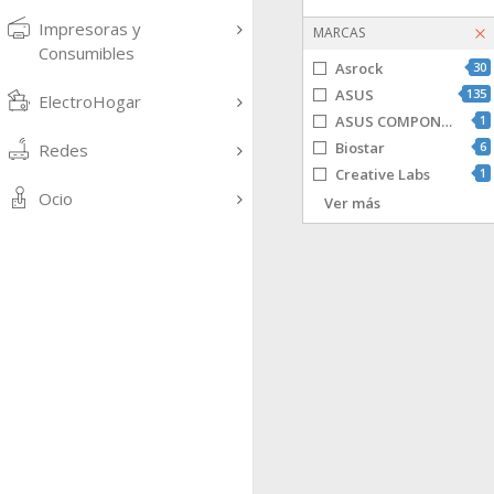
Impresoras y
MARCAS
Consumibles
Asrock
30
ASUS
135
ElectroHogar
ASUS COMPONENTES
1
Biostar
6
Redes
Creative Labs
1
Ocio
Gigabyte
106
Ver más
MSI
78
TAURUS
1