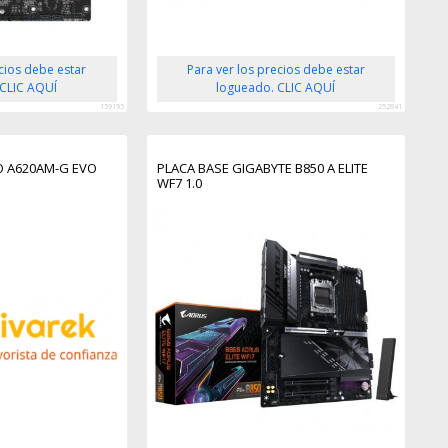
ecios debe estar
Para ver los precios debe estar
 CLIC AQUÍ
logueado. CLIC AQUÍ
159195
252841
O A620AM-G EVO
PLACA BASE GIGABYTE B850 A ELITE
WF7 1.0