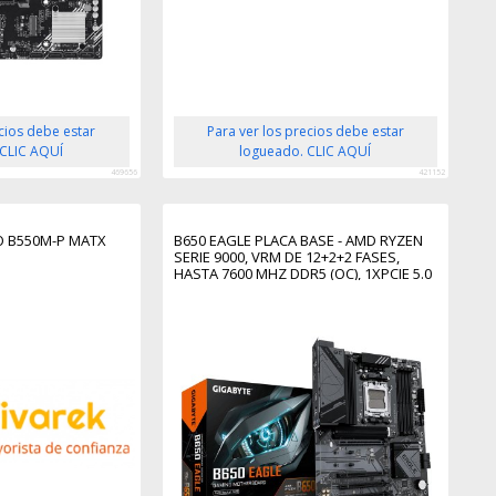
ecios debe estar
Para ver los precios debe estar
 CLIC AQUÍ
logueado. CLIC AQUÍ
469656
421152
O B550M-P MATX
B650 EAGLE PLACA BASE - AMD RYZEN
SERIE 9000, VRM DE 12+2+2 FASES,
HASTA 7600 MHZ DDR5 (OC), 1XPCIE 5.0
+ 2XPCIE 4.0 M.2, LAN GBE, USB 3.2 GEN
2