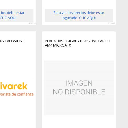
ecios debe estar
Para ver los precios debe estar
 CLIC AQUÍ
logueado. CLIC AQUÍ
451374
252833
-S EVO WIFI6E
PLACA BASE GIGABYTE A520M H ARGB
AM4 MICROATX