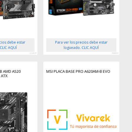
ecios debe estar
Para ver los precios debe estar
 CLIC AQUÍ
logueado. CLIC AQUÍ
224837
398886
B AMD A520
MSI PLACA BASE PRO A620AM-B EVO
 ATX