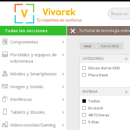
Todas las secciones
Tu Portal de tecnología online
Componentes
Inicio
PLACAS BASE
Portátiles y equipos de
CATEGORÍAS
sobremesa
Discos duros SDD
Móviles y Smartphones
Placa base
Imagen y Sonido
ENTREGA
Periféricos
Todos
En stock
Tablets y Ebooks
48/72 horas
5 días
Videoconsolas/Gaming