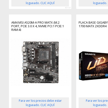
logueado. CLIC AQUÍ
logueado.
421127
AM4 MSI A520M-A PRO MATX (M.2
PLACA BASE GIGABY
PORT, PCIE 3.0 X 4, NVME PCI:1 PCIE:1
1700 MATX 2XDDR4
RAM:4)
Para ver los precios debe estar
Para ver los pr
logueado. CLIC AQUÍ
logueado.