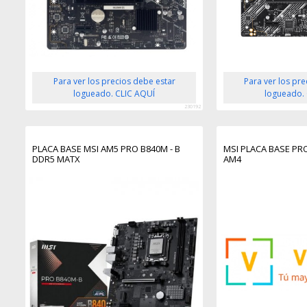
Para ver los precios debe estar
Para ver los pr
logueado. CLIC AQUÍ
logueado.
230192
PLACA BASE MSI AM5 PRO B840M - B
MSI PLACA BASE PR
DDR5 MATX
AM4