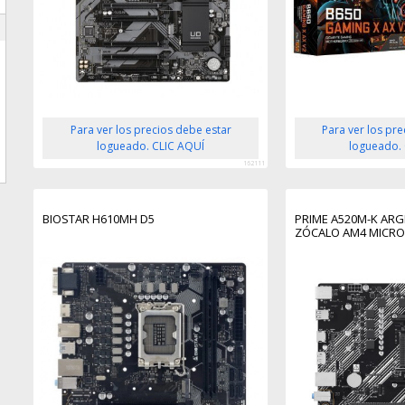
Para ver los precios debe estar
Para ver los pr
logueado. CLIC AQUÍ
logueado.
162111
BIOSTAR H610MH D5
PRIME A520M-K ARG
ZÓCALO AM4 MICRO