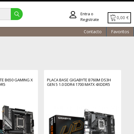
Entra o
0,00 €
Registrate
Contacto
Favoritos
TE B650 GAMING X
PLACA BASE GIGABYTE B760M DS3H
DR5
GEN 5 1.0 DDR4 1700 MATX 4XDDR5